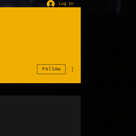
Log In
More actions
Follow