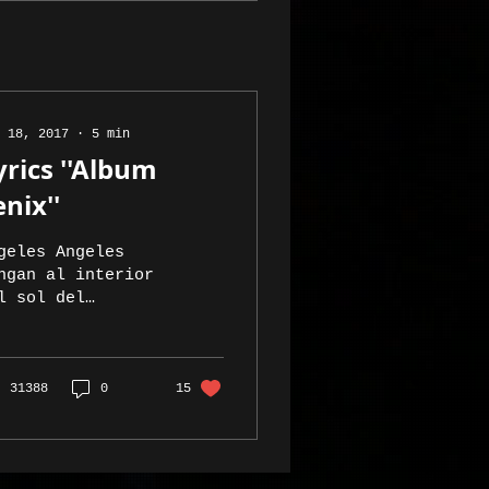
 18, 2017
∙
5
min
yrics ''Album
enix''
geles Angeles
ngan al interior
l sol del
iverso que llevo
ntro Angeles
ngan cubranme en
s alas con la luz
31388
0
15
e ilumina el...