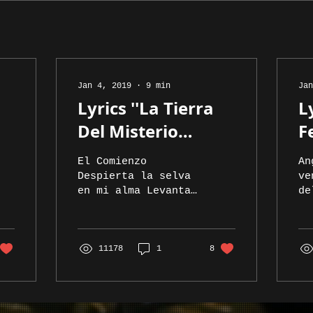
Jan 4, 2019
∙
9
min
Jan
Lyrics ''La Tierra
L
Del Misterio
F
Album''
El Comienzo
An
Despierta la selva
ve
en mi alma Levanta
de
la montaña de mi
un
ser Espanta los
de
fantasmas del
ve
pasado Alumbra con
11178
1
8
su
mi voz mi
qu
corazón...