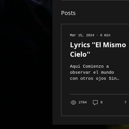
Posts
Mar 15, 2024
∙
6
min
Lyrics ''El Mismo
Cielo''
Aqui Comienzo a
observar el mundo
con otros ojos Sin
tratar de resolver
este gran misterio
Voy desatando mis
manos Soltando toda
2764
0
7
creencia...